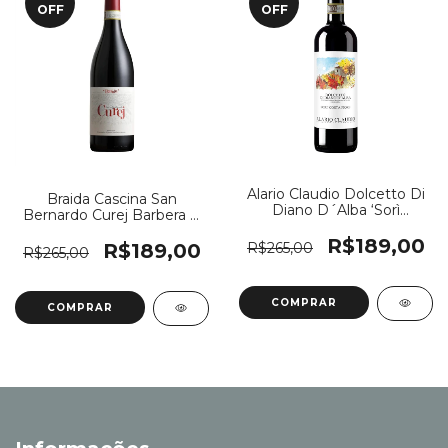
OFF
OFF
Alario Claudio Dolcetto Di
Braida Cascina San
Diano D´Alba ‘Sorì
Bernardo Curej Barbera D
Montagrillo’ DOCG 2023
´Asti DOCG 2023
R$189,00
R$189,00
R$265,00
R$265,00