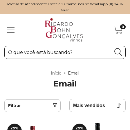
Precisa de Atendimento Especial? Chame-nos no Whatsapp (11) 94116
4445
0
Início
>
Email
Email
Filtrar
29
%
29
%