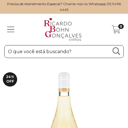
Precisa de Atendimento Especial? Chame-nos no Whatsapp (11) 94116
4445
0
24
%
OFF