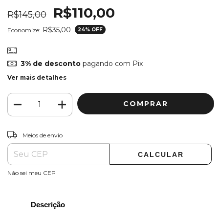
R$110,00
R$145,00
R$35,00
Economize:
24
% OFF
3% de desconto
pagando com Pix
Ver mais detalhes
ALTERAR CEP
Entregas para o CEP:
Meios de envio
CALCULAR
Não sei meu CEP
Descrição