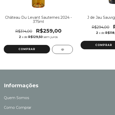
Château Du Levant Sauternes 2024 -
J de Jau Sauvi
375ml
R$294,00
R$259,00
R$314,00
2
x de
R$118
2
x de
R$129,50
sem juros
COMPRAR
Informações
Quem Somos
Como Comprar