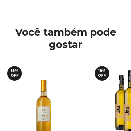
Você também pode
gostar
18
%
19
%
OFF
OFF