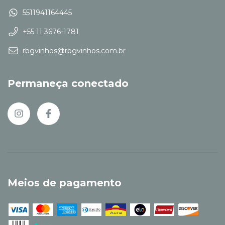
5511941164445
+55 11 3676-1781
rbgvinhos@rbgvinhos.com.br
Permaneça conectado
Meios de pagamento