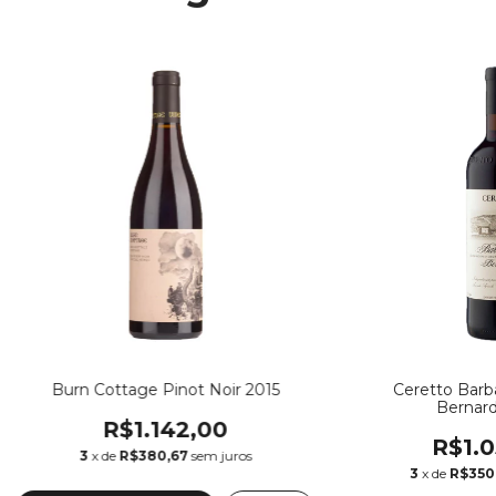
Burn Cottage Pinot Noir 2015
Ceretto Bar
Bernard
R$1.142,00
R$1.0
3
x de
R$380,67
sem juros
3
x de
R$350