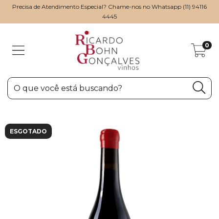
Precisa de Atendimento Especial? Chame-nos no Whatsapp (11) 94116
4445
0
ESGOTADO