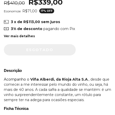
R$339,00
R$410,00
R$71,00
Economize:
17
% OFF
3
x de
R$113,00
sem juros
3% de desconto
pagando com Pix
Ver mais detalhes
Descrição
Acompanho o
Viña Alberdi, da Rioja Alta S.A
., desde que
comecei a me interessar pelo mundo do vinho, ou seja, há
mais de 40 anos. A cada safra a qualidade se mantém: é um
vinho surpreendentemente constante, um rótulo para
sempre ter na adega para ocasiões especiais.
Ficha Técnica