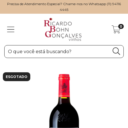
Precisa de Atendimento Especial? Chame-nos no Whatsapp (11) 94116
4445
0
ESGOTADO