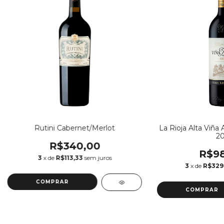
Rutini Cabernet/Merlot
La Rioja Alta Viña
20
R$340,00
R$98
3
x de
R$113,33
sem juros
3
x de
R$329