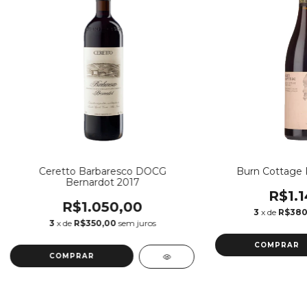
Ceretto Barbaresco DOCG
Burn Cottage P
Bernardot 2017
R$1.1
R$1.050,00
3
x de
R$380
3
x de
R$350,00
sem juros