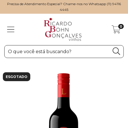
Precisa de Atendimento Especial? Chame-nos no Whatsapp (11) 94116
4445
0
ESGOTADO