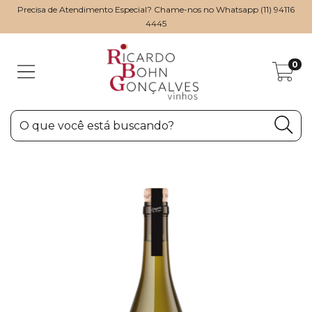
Precisa de Atendimento Especial? Chame-nos no Whatsapp (11) 94116
4445
0