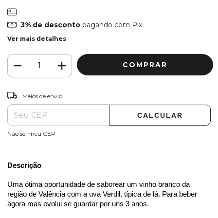
3% de desconto
pagando com Pix
Ver mais detalhes
ALTERAR CEP
Entregas para o CEP:
Meios de envio
CALCULAR
Não sei meu CEP
Descrição
Uma ótima oportunidade de saborear um vinho branco da 
região de Valência com a uva Verdil, típica de lá. Para beber 
agora mas evolui se guardar por uns 3 anos.