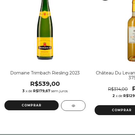
Domaine Trimbach Riesling 2023
Château Du Levant
37
R$539,00
R$314,00
3
x de
R$179,67
sem juros
2
x de
R$129