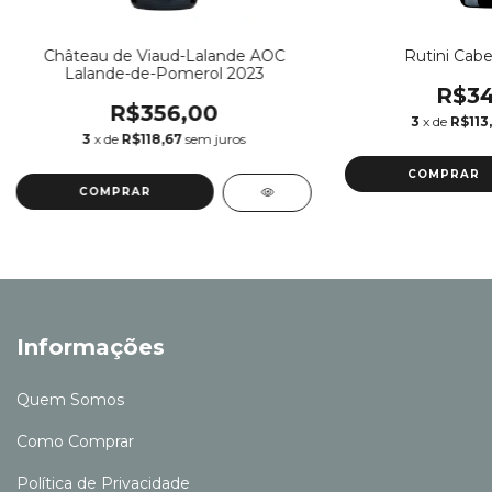
Château de Viaud-Lalande AOC
Rutini Cabe
Lalande-de-Pomerol 2023
R$34
R$356,00
3
x de
R$113
3
x de
R$118,67
sem juros
COMPRAR
Informações
Quem Somos
Como Comprar
Política de Privacidade