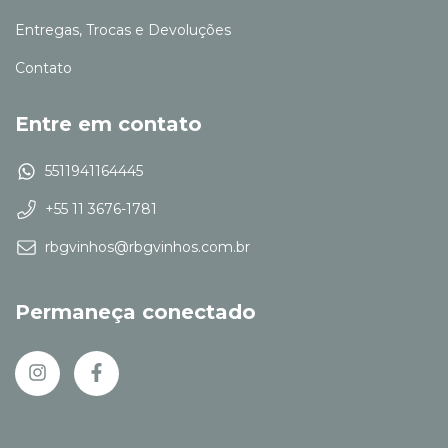
Entregas, Trocas e Devoluções
Contato
Entre em contato
5511941164445
+55 11 3676-1781
rbgvinhos@rbgvinhos.com.br
Permaneça conectado